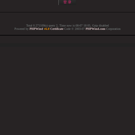
Total 0.271109(s) query 2, Time now is:08-07 18:05, Gzip disabled
Powered by
PHPWind
v6.0
Certificate
Code © 2003-07
PHPWind.com
Corporation