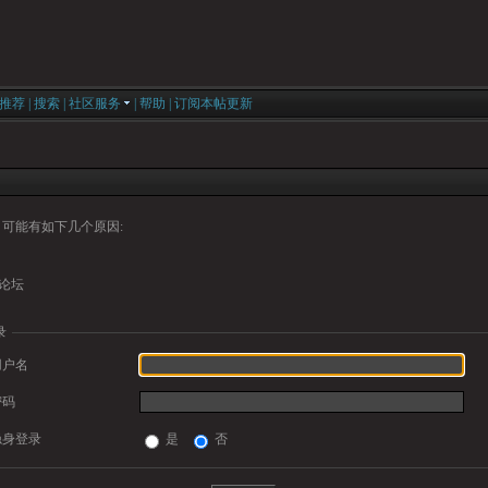
推荐
|
搜索
|
社区服务
|
帮助
|
订阅本帖更新
可能有如下几个原因:
论坛
录
用户名
密码
隐身登录
是
否