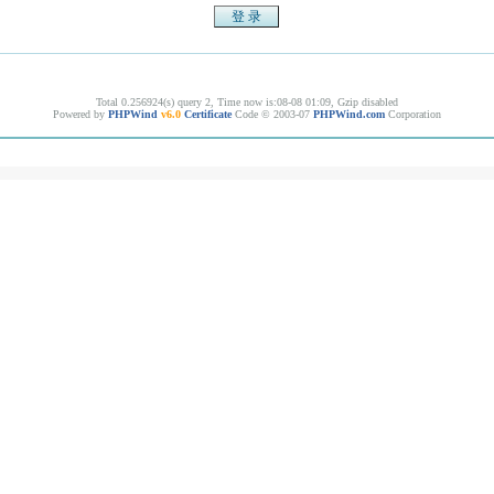
Total 0.256924(s) query 2, Time now is:08-08 01:09, Gzip disabled
Powered by
PHPWind
v6.0
Certificate
Code © 2003-07
PHPWind.com
Corporation