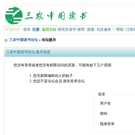
»
您尚未
登录
注册
|
返回主站
|
研究生读书
|
推荐
|
搜索
|
社区服务
|
帮助
|
订阅
三农中国读书论坛
» 论坛提示
三农中国读书论坛 提示信息
您没有登录或者您没有权限访问此页面，可能有如下几个原因:
您无权限编辑别人的贴子
您还不是论坛会员,请先登录论坛
登录
用户名
密码
隐身登录