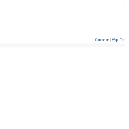
Contact us
|
Wap
|
Top