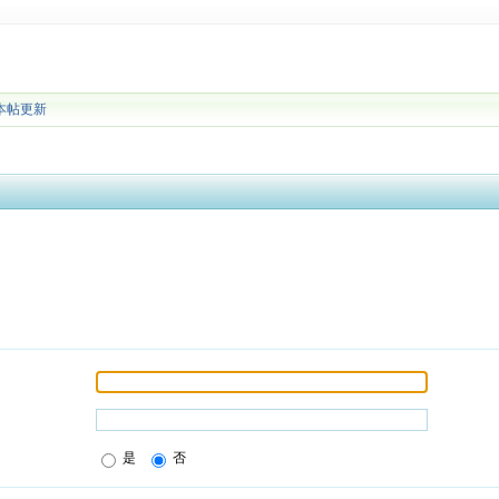
本帖更新
是
否