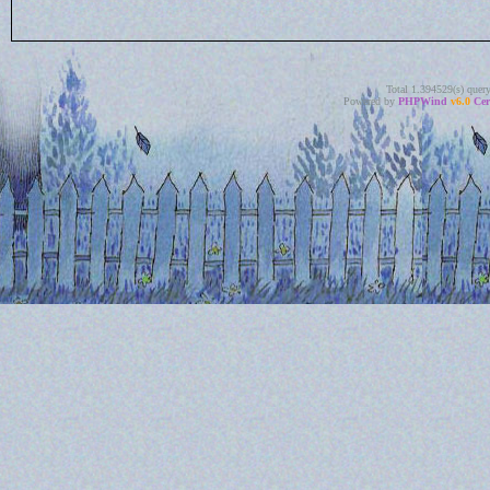
Total 1.394529(s) quer
Powered by
PHPWind
v6.0
Cer