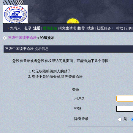
»
您尚未
登录
注册
|
返回主站
|
研究生读书
|
推荐
|
搜索
|
社区服务
|
帮助
|
订阅
三农中国读书论坛
» 论坛提示
三农中国读书论坛 提示信息
您没有登录或者您没有权限访问此页面，可能有如下几个原因:
您无权限编辑别人的贴子
您还不是论坛会员,请先登录论坛
登录
用户名
密码
隐身登录
是