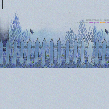
Total 2.000554(s) quer
Powered by
PHPWind
v6.0
Cer