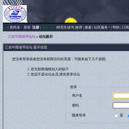
»
您尚未
登录
注册
|
返回主站
|
研究生读书
|
推荐
|
搜索
|
社区服务
|
帮助
|
订阅
三农中国读书论坛
» 论坛提示
三农中国读书论坛 提示信息
您没有登录或者您没有权限访问此页面，可能有如下几个原因:
您无权限编辑别人的贴子
您还不是论坛会员,请先登录论坛
登录
用户名
密码
隐身登录
是