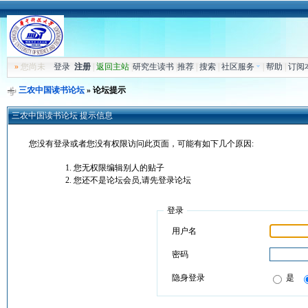
»
您尚未
登录
注册
|
返回主站
|
研究生读书
|
推荐
|
搜索
|
社区服务
|
帮助
|
订阅
三农中国读书论坛
» 论坛提示
三农中国读书论坛 提示信息
您没有登录或者您没有权限访问此页面，可能有如下几个原因:
您无权限编辑别人的贴子
您还不是论坛会员,请先登录论坛
登录
用户名
密码
隐身登录
是