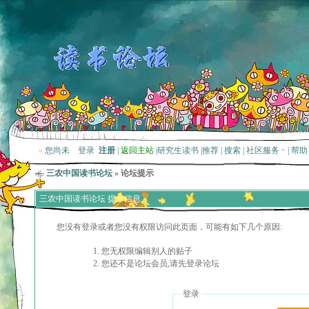
»
您尚未
登录
注册
|
返回主站
|
研究生读书
|
推荐
|
搜索
|
社区服务
|
帮助
三农中国读书论坛
» 论坛提示
三农中国读书论坛 提示信息
您没有登录或者您没有权限访问此页面，可能有如下几个原因:
您无权限编辑别人的贴子
您还不是论坛会员,请先登录论坛
登录