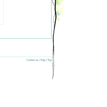
Contact us
|
Wap
|
Top