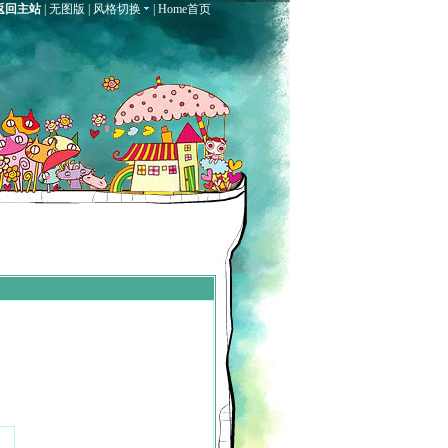
返回主站
|
无图版
|
风格切换
|
Home首页