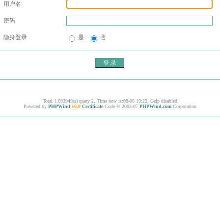
用户名
密码
隐身登录
是
否
Total 1.693949(s) query 2, Time now is:08-06 19:22, Gzip disabled
Powered by
PHPWind
v6.0
Certificate
Code © 2003-07
PHPWind.com
Corporation