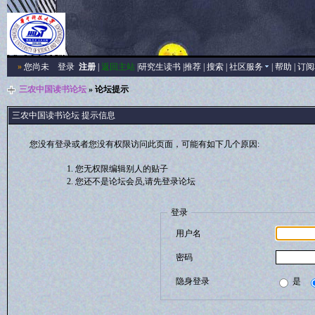
»
您尚未
登录
注册
|
返回主站
|
研究生读书
|
推荐
|
搜索
|
社区服务
|
帮助
|
订阅
三农中国读书论坛
» 论坛提示
三农中国读书论坛 提示信息
您没有登录或者您没有权限访问此页面，可能有如下几个原因:
您无权限编辑别人的贴子
您还不是论坛会员,请先登录论坛
登录
用户名
密码
隐身登录
是