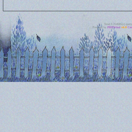
Total 0.254685(s) quer
Powered by
PHPWind
v6.0
Cer