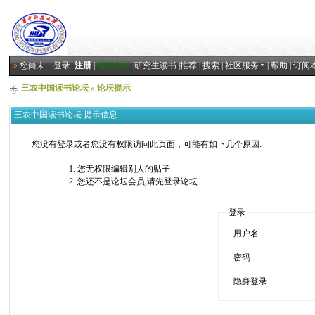
»
您尚未
登录
注册
|
返回主站
|
研究生读书
|
推荐
|
搜索
|
社区服务
|
帮助
|
订阅
三农中国读书论坛
» 论坛提示
三农中国读书论坛 提示信息
您没有登录或者您没有权限访问此页面，可能有如下几个原因:
您无权限编辑别人的贴子
您还不是论坛会员,请先登录论坛
登录
用户名
密码
隐身登录