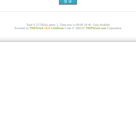
Total 0.217592(s) query 2, Time now is:08-09 18:46, Gzip disabled
Powered by
PHPWind
v6.0
Certificate
Code © 2003-07
PHPWind.com
Corporation