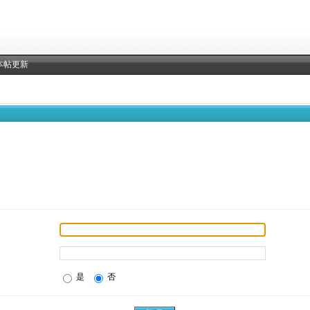
本帖更新
是
否