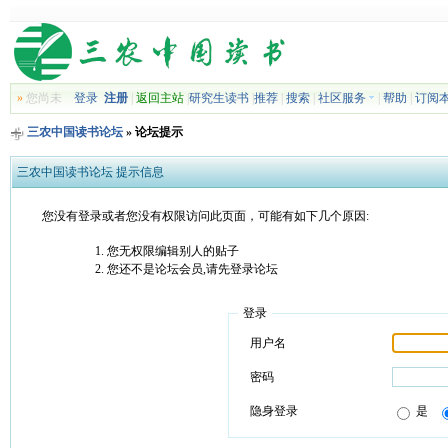
»
您尚未
登录
注册
|
返回主站
|
研究生读书
|
推荐
|
搜索
|
社区服务
|
帮助
|
订阅
三农中国读书论坛
» 论坛提示
三农中国读书论坛 提示信息
您没有登录或者您没有权限访问此页面，可能有如下几个原因:
您无权限编辑别人的贴子
您还不是论坛会员,请先登录论坛
登录
用户名
密码
隐身登录
是