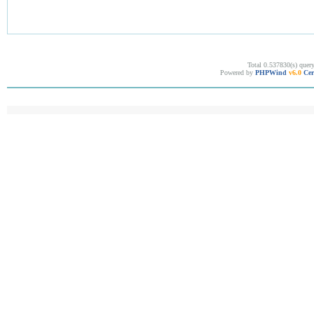
Total 0.537830(s) quer
Powered by
PHPWind
v6.0
Cer