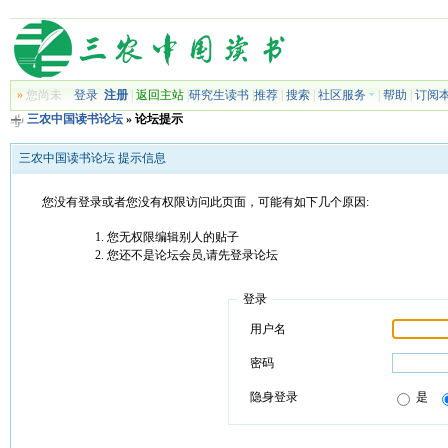
»
您尚未
登录
注册
|
返回主站
|
研究生读书
|
推荐
|
搜索
|
社区服务
|
帮助
|
订阅
三农中国读书论坛
» 论坛提示
三农中国读书论坛 提示信息
您没有登录或者您没有权限访问此页面，可能有如下几个原因:
您无权限编辑别人的贴子
您还不是论坛会员,请先登录论坛
登录
用户名
密码
隐身登录
是