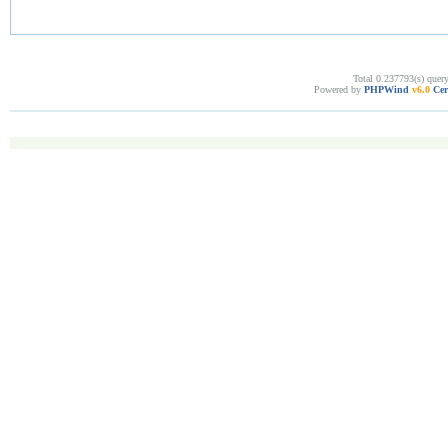
Total 0.237793(s) quer
Powered by
PHPWind
v6.0
Cer