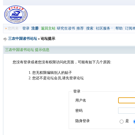
»
您尚未
登录
注册
|
返回主站
|
研究生读书
|
推荐
|
搜索
|
社区服务
|
帮助
|
订阅
三农中国读书论坛
» 论坛提示
三农中国读书论坛 提示信息
您没有登录或者您没有权限访问此页面，可能有如下几个原因:
您无权限编辑别人的贴子
您还不是论坛会员,请先登录论坛
登录
用户名
密码
隐身登录
是