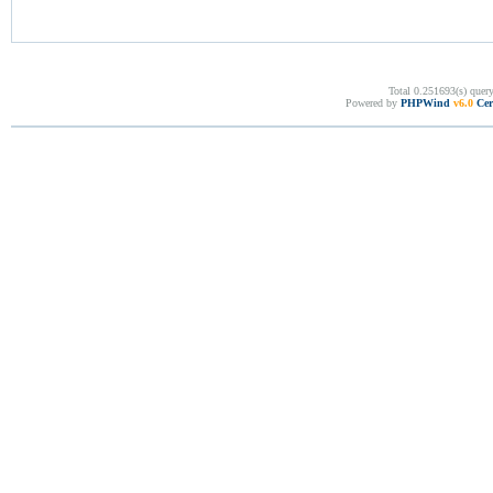
Total 0.251693(s) quer
Powered by
PHPWind
v6.0
Cer