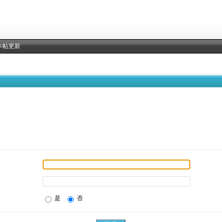
本帖更新
是
否