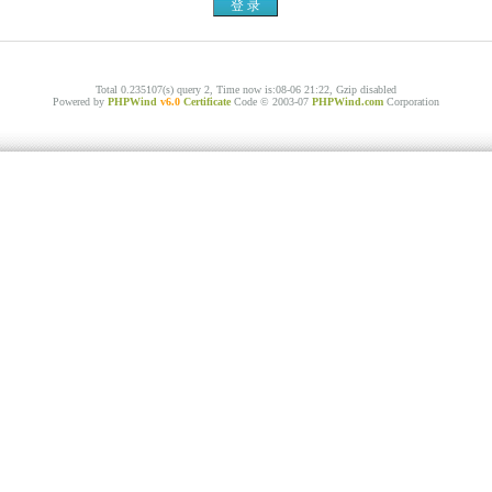
Total 0.235107(s) query 2, Time now is:08-06 21:22, Gzip disabled
Powered by
PHPWind
v6.0
Certificate
Code © 2003-07
PHPWind.com
Corporation