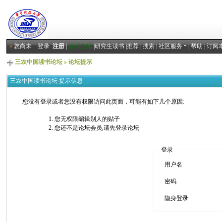
»
您尚未
登录
注册
|
返回主站
|
研究生读书
|
推荐
|
搜索
|
社区服务
|
帮助
|
订阅
三农中国读书论坛
» 论坛提示
三农中国读书论坛 提示信息
您没有登录或者您没有权限访问此页面，可能有如下几个原因:
您无权限编辑别人的贴子
您还不是论坛会员,请先登录论坛
登录
用户名
密码
隐身登录