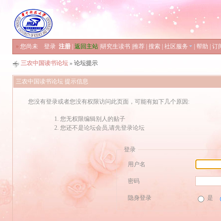
»
您尚未
登录
注册
|
返回主站
|
研究生读书
|
推荐
|
搜索
|
社区服务
|
帮助
|
订
三农中国读书论坛
» 论坛提示
三农中国读书论坛 提示信息
您没有登录或者您没有权限访问此页面，可能有如下几个原因:
您无权限编辑别人的贴子
您还不是论坛会员,请先登录论坛
登录
用户名
密码
隐身登录
是