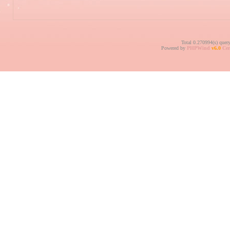
Total 0.270994(s) quer
Powered by
PHPWind
v6.0
Cer