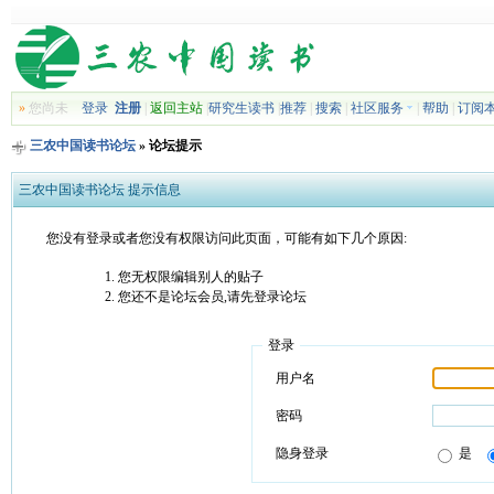
»
您尚未
登录
注册
|
返回主站
|
研究生读书
|
推荐
|
搜索
|
社区服务
|
帮助
|
订阅
三农中国读书论坛
» 论坛提示
三农中国读书论坛 提示信息
您没有登录或者您没有权限访问此页面，可能有如下几个原因:
您无权限编辑别人的贴子
您还不是论坛会员,请先登录论坛
登录
用户名
密码
隐身登录
是