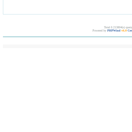
Total 0.213804(s) quer
Powered by
PHPWind
v6.0
Cer