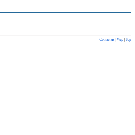
Contact us
|
Wap
|
Top