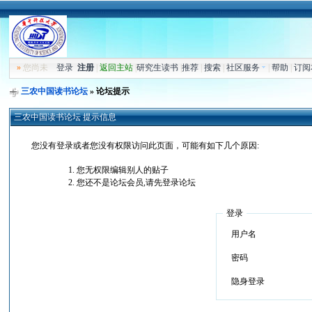
»
您尚未
登录
注册
|
返回主站
|
研究生读书
|
推荐
|
搜索
|
社区服务
|
帮助
|
订阅
三农中国读书论坛
» 论坛提示
三农中国读书论坛 提示信息
您没有登录或者您没有权限访问此页面，可能有如下几个原因:
您无权限编辑别人的贴子
您还不是论坛会员,请先登录论坛
登录
用户名
密码
隐身登录