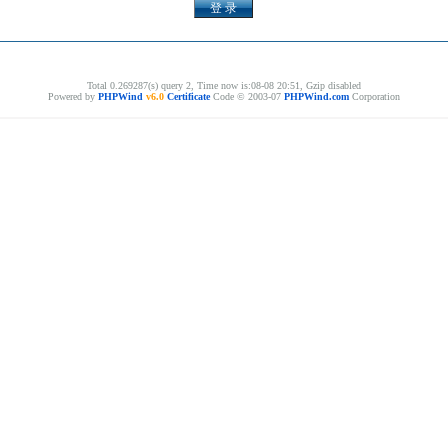
Total 0.269287(s) query 2, Time now is:08-08 20:51, Gzip disabled
Powered by
PHPWind
v6.0
Certificate
Code © 2003-07
PHPWind.com
Corporation