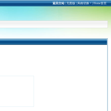
返回主站
|
无图版
|
风格切换
|
Home首页