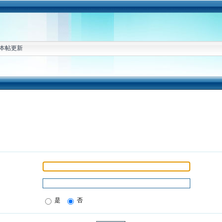
本帖更新
是
否