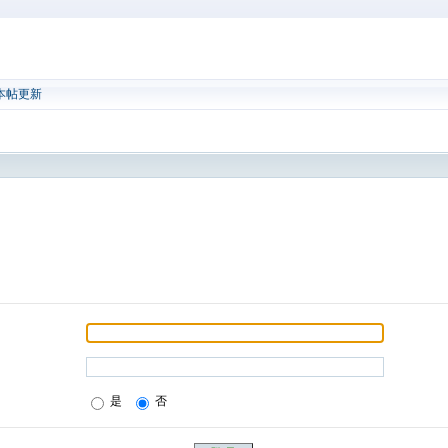
本帖更新
是
否