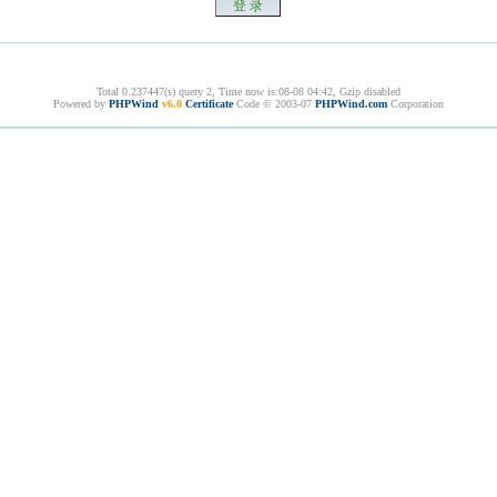
Total 0.237447(s) query 2, Time now is:08-08 04:42, Gzip disabled
Powered by
PHPWind
v6.0
Certificate
Code © 2003-07
PHPWind.com
Corporation