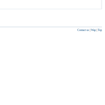
Contact us
|
Wap
|
Top