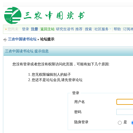
»
您尚未
登录
注册
|
返回主站
|
研究生读书
|
推荐
|
搜索
|
社区服务
|
帮助
|
订阅
三农中国读书论坛
» 论坛提示
三农中国读书论坛 提示信息
您没有登录或者您没有权限访问此页面，可能有如下几个原因:
您无权限编辑别人的贴子
您还不是论坛会员,请先登录论坛
登录
用户名
密码
隐身登录
是