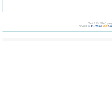
Total 0.231670(s) quer
Powered by
PHPWind
v6.0
Cer