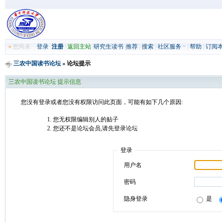
»
您尚未
登录
注册
|
返回主站
|
研究生读书
|
推荐
|
搜索
|
社区服务
|
帮助
|
订阅
三农中国读书论坛
» 论坛提示
三农中国读书论坛 提示信息
您没有登录或者您没有权限访问此页面，可能有如下几个原因:
您无权限编辑别人的贴子
您还不是论坛会员,请先登录论坛
登录
用户名
密码
隐身登录
是