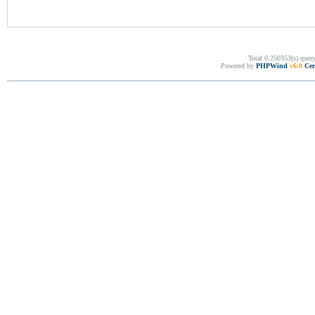
Total 0.250353(s) quer
Powered by
PHPWind
v6.0
Cer