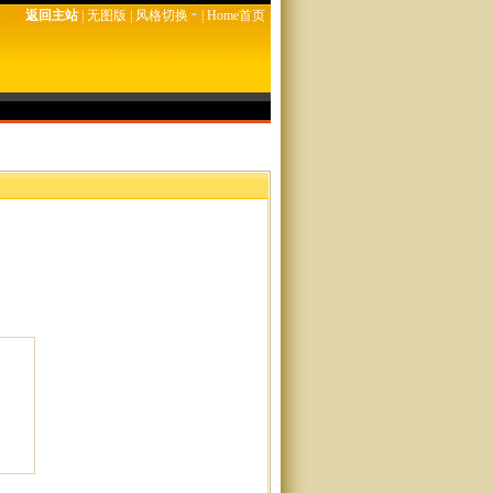
返回主站
|
无图版
|
风格切换
|
Home首页