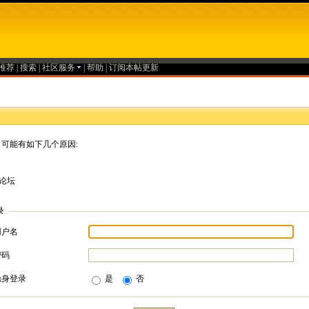
推荐
|
搜索
|
社区服务
|
帮助
|
订阅本帖更新
可能有如下几个原因:
论坛
录
用户名
密码
隐身登录
是
否