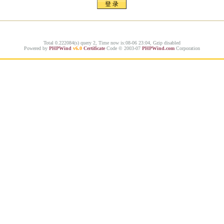
Total 0.222084(s) query 2, Time now is:08-06 23:04, Gzip disabled
Powered by
PHPWind
v6.0
Certificate
Code © 2003-07
PHPWind.com
Corporation