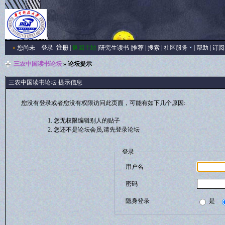
»
您尚未
登录
注册
|
返回主站
|
研究生读书
|
推荐
|
搜索
|
社区服务
|
帮助
|
订阅
三农中国读书论坛
» 论坛提示
三农中国读书论坛 提示信息
您没有登录或者您没有权限访问此页面，可能有如下几个原因:
您无权限编辑别人的贴子
您还不是论坛会员,请先登录论坛
登录
用户名
密码
隐身登录
是