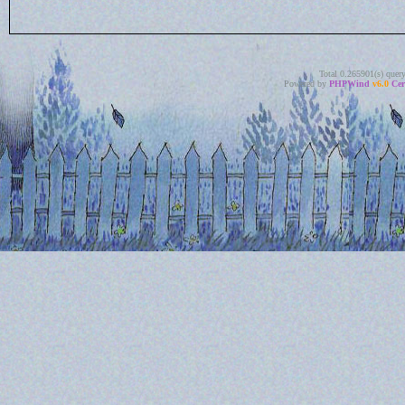
Total 0.265901(s) quer
Powered by
PHPWind
v6.0
Cer