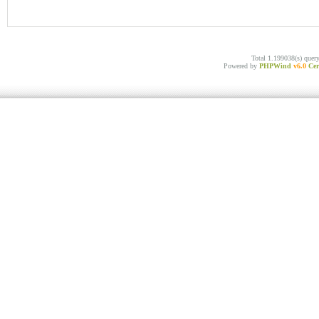
Total 1.199038(s) quer
Powered by
PHPWind
v6.0
Cer