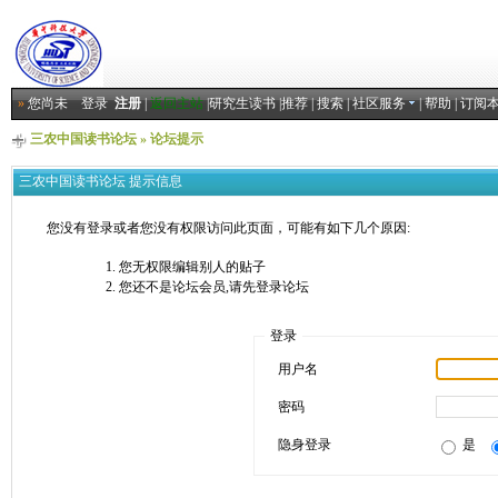
»
您尚未
登录
注册
|
返回主站
|
研究生读书
|
推荐
|
搜索
|
社区服务
|
帮助
|
订阅
三农中国读书论坛
» 论坛提示
三农中国读书论坛 提示信息
您没有登录或者您没有权限访问此页面，可能有如下几个原因:
您无权限编辑别人的贴子
您还不是论坛会员,请先登录论坛
登录
用户名
密码
隐身登录
是