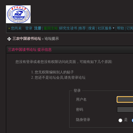
»
您尚未
登录
注册
|
返回主站
|
研究生读书
|
推荐
|
搜索
|
社区服务
|
帮助
|
订
三农中国读书论坛
» 论坛提示
三农中国读书论坛 提示信息
您没有登录或者您没有权限访问此页面，可能有如下几个原因:
您无权限编辑别人的贴子
您还不是论坛会员,请先登录论坛
登录
用户名
密码
隐身登录
是