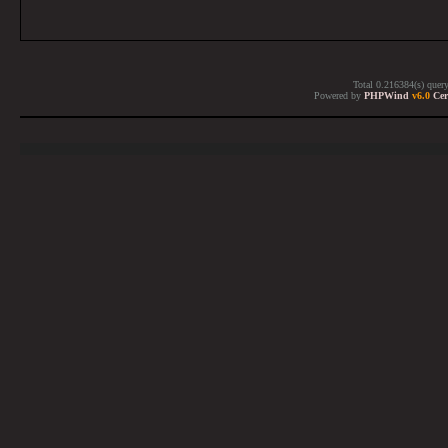
Total 0.216384(s) quer
Powered by
PHPWind
v6.0
Cer