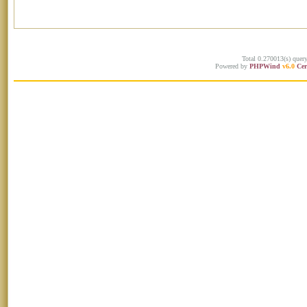
Total 0.270013(s) quer
Powered by
PHPWind
v6.0
Cer