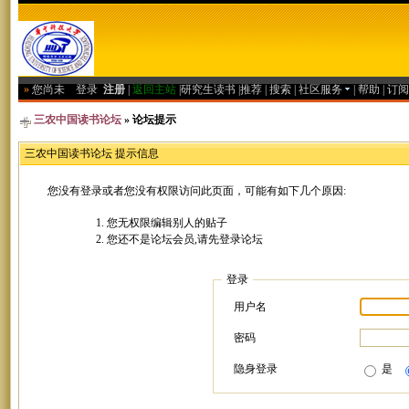
»
您尚未
登录
注册
|
返回主站
|
研究生读书
|
推荐
|
搜索
|
社区服务
|
帮助
|
订阅
三农中国读书论坛
» 论坛提示
三农中国读书论坛 提示信息
您没有登录或者您没有权限访问此页面，可能有如下几个原因:
您无权限编辑别人的贴子
您还不是论坛会员,请先登录论坛
登录
用户名
密码
隐身登录
是