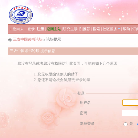
»
您尚未
登录
注册
|
返回主站
|
研究生读书
|
推荐
|
搜索
|
社区服务
|
帮助
|
订
三农中国读书论坛
» 论坛提示
三农中国读书论坛 提示信息
您没有登录或者您没有权限访问此页面，可能有如下几个原因:
您无权限编辑别人的贴子
您还不是论坛会员,请先登录论坛
登录
用户名
密码
隐身登录
是