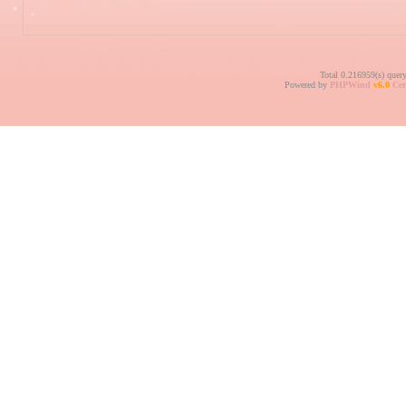
Total 0.216959(s) quer
Powered by
PHPWind
v6.0
Cer