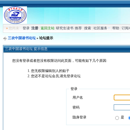
»
您尚未
登录
注册
|
返回主站
|
研究生读书
|
推荐
|
搜索
|
社区服务
|
帮助
|
订阅
三农中国读书论坛
» 论坛提示
三农中国读书论坛 提示信息
您没有登录或者您没有权限访问此页面，可能有如下几个原因:
您无权限编辑别人的贴子
您还不是论坛会员,请先登录论坛
登录
用户名
密码
隐身登录
是