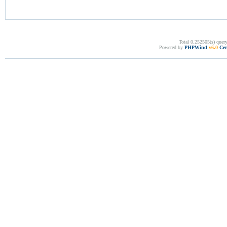
Total 0.252505(s) quer
Powered by
PHPWind
v6.0
Cer