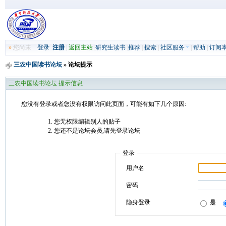
»
您尚未
登录
注册
|
返回主站
|
研究生读书
|
推荐
|
搜索
|
社区服务
|
帮助
|
订阅
三农中国读书论坛
» 论坛提示
三农中国读书论坛 提示信息
您没有登录或者您没有权限访问此页面，可能有如下几个原因:
您无权限编辑别人的贴子
您还不是论坛会员,请先登录论坛
登录
用户名
密码
隐身登录
是