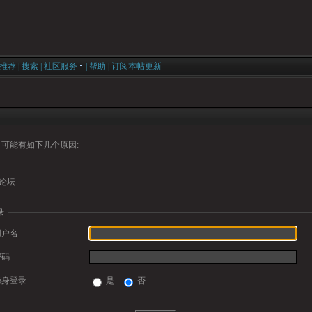
推荐
|
搜索
|
社区服务
|
帮助
|
订阅本帖更新
可能有如下几个原因:
论坛
录
用户名
密码
隐身登录
是
否