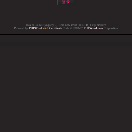
Total 0.236687(s) query 2, Time now is:08-08 07:41, Gzip disabled
Powered by
PHPWind
v6.0
Certificate
Code © 2003-07
PHPWind.com
Corporation