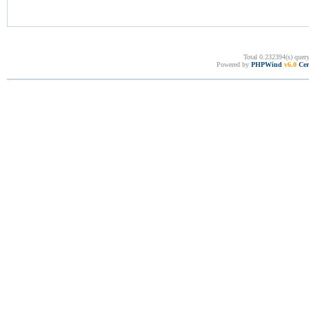
Total 0.232394(s) quer
Powered by
PHPWind
v6.0
Cer