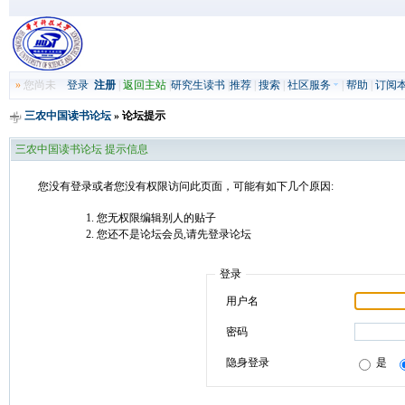
»
您尚未
登录
注册
|
返回主站
|
研究生读书
|
推荐
|
搜索
|
社区服务
|
帮助
|
订阅
三农中国读书论坛
» 论坛提示
三农中国读书论坛 提示信息
您没有登录或者您没有权限访问此页面，可能有如下几个原因:
您无权限编辑别人的贴子
您还不是论坛会员,请先登录论坛
登录
用户名
密码
隐身登录
是