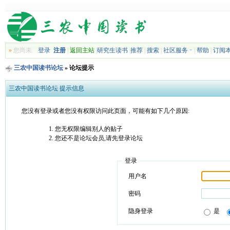
»
您尚未
登录
注册
|
返回主站
|
研究生读书
|
推荐
|
搜索
|
社区服务
|
帮助
|
订阅
三农中国读书论坛
» 论坛提示
三农中国读书论坛 提示信息
您没有登录或者您没有权限访问此页面，可能有如下几个原因:
您无权限编辑别人的贴子
您还不是论坛会员,请先登录论坛
登录
用户名
密码
隐身登录
是