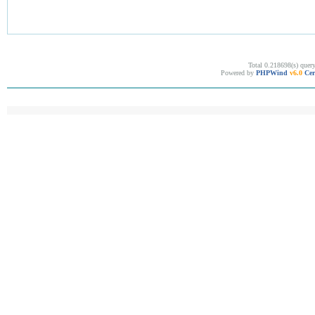
Total 0.218698(s) quer
Powered by
PHPWind
v6.0
Cer