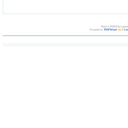
Total 0.269823(s) quer
Powered by
PHPWind
v6.0
Cer