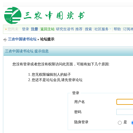
»
您尚未
登录
注册
|
返回主站
|
研究生读书
|
推荐
|
搜索
|
社区服务
|
帮助
|
订阅
三农中国读书论坛
» 论坛提示
三农中国读书论坛 提示信息
您没有登录或者您没有权限访问此页面，可能有如下几个原因:
您无权限编辑别人的贴子
您还不是论坛会员,请先登录论坛
登录
用户名
密码
隐身登录
是