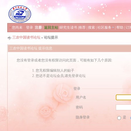
»
您尚未
登录
注册
|
返回主站
|
研究生读书
|
推荐
|
搜索
|
社区服务
|
帮助
|
订
三农中国读书论坛
» 论坛提示
三农中国读书论坛 提示信息
您没有登录或者您没有权限访问此页面，可能有如下几个原因:
您无权限编辑别人的贴子
您还不是论坛会员,请先登录论坛
登录
用户名
密码
隐身登录
是