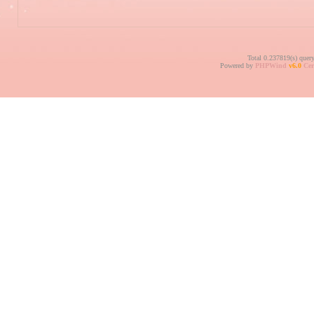
Total 0.237819(s) quer
Powered by
PHPWind
v6.0
Cer