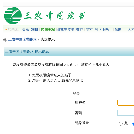
»
您尚未
登录
注册
|
返回主站
|
研究生读书
|
推荐
|
搜索
|
社区服务
|
帮助
|
订阅
三农中国读书论坛
» 论坛提示
三农中国读书论坛 提示信息
您没有登录或者您没有权限访问此页面，可能有如下几个原因:
您无权限编辑别人的贴子
您还不是论坛会员,请先登录论坛
登录
用户名
密码
隐身登录
是