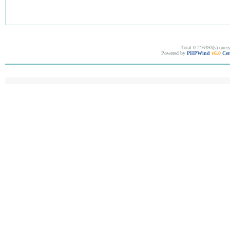
Total 0.216393(s) quer
Powered by
PHPWind
v6.0
Cer