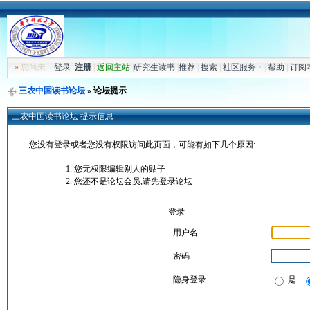
»
您尚未
登录
注册
|
返回主站
|
研究生读书
|
推荐
|
搜索
|
社区服务
|
帮助
|
订阅
三农中国读书论坛
» 论坛提示
三农中国读书论坛 提示信息
您没有登录或者您没有权限访问此页面，可能有如下几个原因:
您无权限编辑别人的贴子
您还不是论坛会员,请先登录论坛
登录
用户名
密码
隐身登录
是