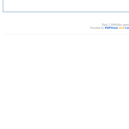
Total 2.599926(s) quer
Powered by
PHPWind
v6.0
Cer