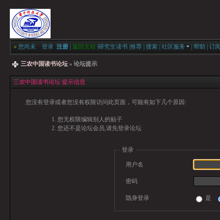
»
您尚未
登录
注册
|
返回主站
|
研究生读书
|
推荐
|
搜索
|
社区服务
|
帮助
|
订
三农中国读书论坛
» 论坛提示
三农中国读书论坛 提示信息
您没有登录或者您没有权限访问此页面，可能有如下几个原因:
您无权限编辑别人的贴子
您还不是论坛会员,请先登录论坛
登录
用户名
密码
隐身登录
是