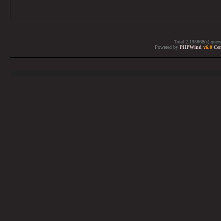
Total 2.195868(s) quer
Powered by
PHPWind
v6.0
Cer