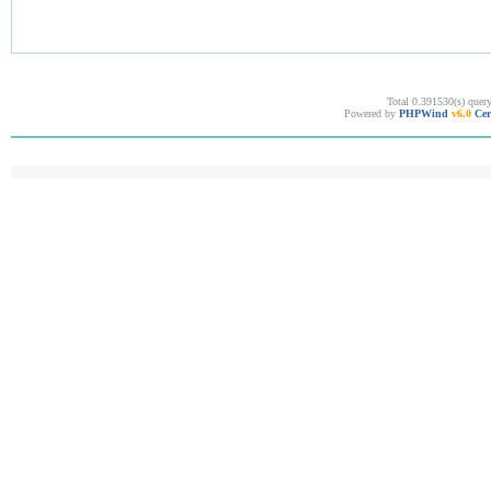
Total 0.391530(s) quer
Powered by
PHPWind
v6.0
Cer