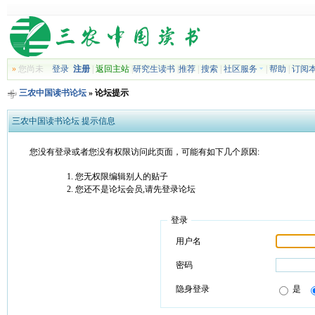
»
您尚未
登录
注册
|
返回主站
|
研究生读书
|
推荐
|
搜索
|
社区服务
|
帮助
|
订阅
三农中国读书论坛
» 论坛提示
三农中国读书论坛 提示信息
您没有登录或者您没有权限访问此页面，可能有如下几个原因:
您无权限编辑别人的贴子
您还不是论坛会员,请先登录论坛
登录
用户名
密码
隐身登录
是