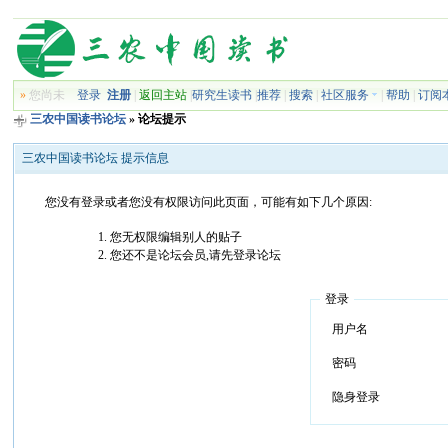
»
您尚未
登录
注册
|
返回主站
|
研究生读书
|
推荐
|
搜索
|
社区服务
|
帮助
|
订阅
三农中国读书论坛
» 论坛提示
三农中国读书论坛 提示信息
您没有登录或者您没有权限访问此页面，可能有如下几个原因:
您无权限编辑别人的贴子
您还不是论坛会员,请先登录论坛
登录
用户名
密码
隐身登录