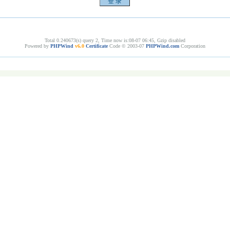
Total 0.240673(s) query 2, Time now is:08-07 06:45, Gzip disabled
Powered by
PHPWind
v6.0
Certificate
Code © 2003-07
PHPWind.com
Corporation