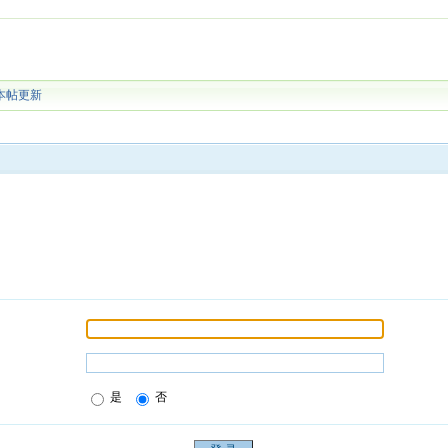
本帖更新
是
否