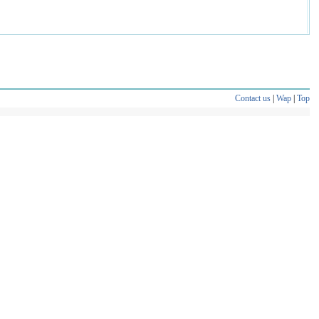
Contact us
|
Wap
|
Top