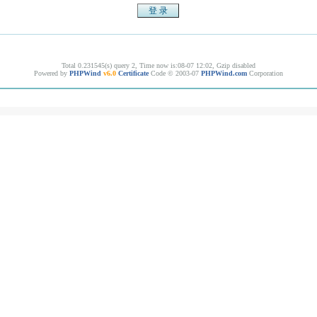
Total 0.231545(s) query 2, Time now is:08-07 12:02, Gzip disabled
Powered by
PHPWind
v6.0
Certificate
Code © 2003-07
PHPWind.com
Corporation