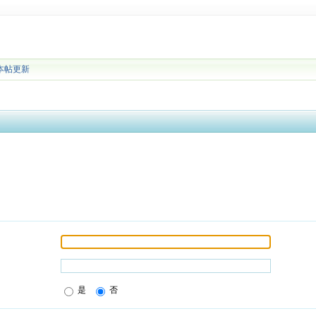
本帖更新
是
否