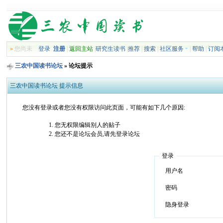
»
您尚未
登录
注册
|
返回主站
|
研究生读书
|
推荐
|
搜索
|
社区服务
|
帮助
|
订阅
三农中国读书论坛
» 论坛提示
三农中国读书论坛 提示信息
您没有登录或者您没有权限访问此页面，可能有如下几个原因:
您无权限编辑别人的贴子
您还不是论坛会员,请先登录论坛
登录
用户名
密码
隐身登录