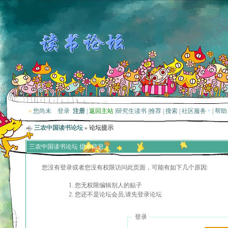
»
您尚未
登录
注册
|
返回主站
|
研究生读书
|
推荐
|
搜索
|
社区服务
|
帮助
三农中国读书论坛
» 论坛提示
三农中国读书论坛 提示信息
您没有登录或者您没有权限访问此页面，可能有如下几个原因:
您无权限编辑别人的贴子
您还不是论坛会员,请先登录论坛
登录