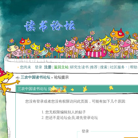
»
您尚未
登录
注册
|
返回主站
|
研究生读书
|
推荐
|
搜索
|
社区服务
|
帮助
三农中国读书论坛
» 论坛提示
三农中国读书论坛 提示信息
您没有登录或者您没有权限访问此页面，可能有如下几个原因:
您无权限编辑别人的贴子
您还不是论坛会员,请先登录论坛
登录