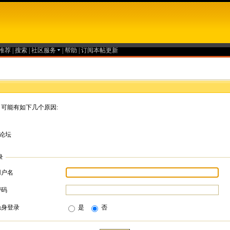
推荐
|
搜索
|
社区服务
|
帮助
|
订阅本帖更新
可能有如下几个原因:
论坛
录
用户名
密码
隐身登录
是
否