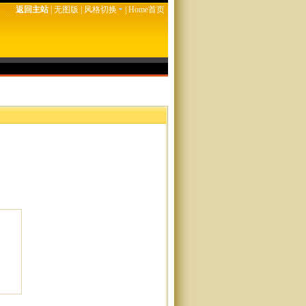
返回主站
|
无图版
|
风格切换
|
Home首页