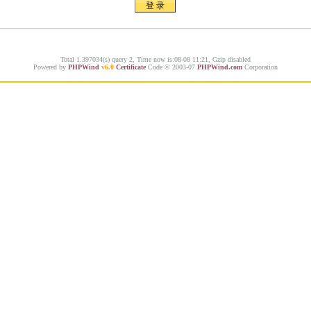
Total 1.397034(s) query 2, Time now is:08-08 11:21, Gzip disabled
Powered by
PHPWind
v6.0
Certificate
Code © 2003-07
PHPWind.com
Corporation