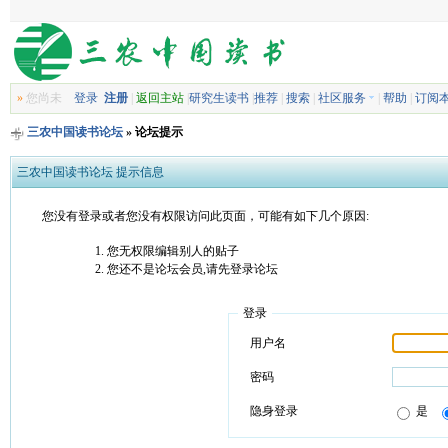
»
您尚未
登录
注册
|
返回主站
|
研究生读书
|
推荐
|
搜索
|
社区服务
|
帮助
|
订阅
三农中国读书论坛
» 论坛提示
三农中国读书论坛 提示信息
您没有登录或者您没有权限访问此页面，可能有如下几个原因:
您无权限编辑别人的贴子
您还不是论坛会员,请先登录论坛
登录
用户名
密码
隐身登录
是