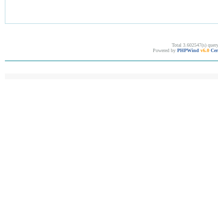
Total 3.602547(s) quer
Powered by
PHPWind
v6.0
Cer