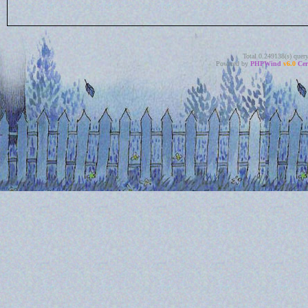
Total 0.249138(s) quer
Powered by
PHPWind
v6.0
Cer