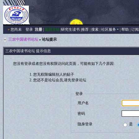
»
您尚未
登录
注册
|
返回主站
|
研究生读书
|
推荐
|
搜索
|
社区服务
|
帮助
|
订阅
三农中国读书论坛
» 论坛提示
三农中国读书论坛 提示信息
您没有登录或者您没有权限访问此页面，可能有如下几个原因:
您无权限编辑别人的贴子
您还不是论坛会员,请先登录论坛
登录
用户名
密码
隐身登录
是