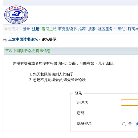
»
您尚未
登录
注册
|
返回主站
|
研究生读书
|
推荐
|
搜索
|
社区服务
|
帮助
|
订阅
三农中国读书论坛
» 论坛提示
三农中国读书论坛 提示信息
您没有登录或者您没有权限访问此页面，可能有如下几个原因:
您无权限编辑别人的贴子
您还不是论坛会员,请先登录论坛
登录
用户名
密码
隐身登录
是