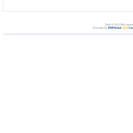
Total 0.242134(s) quer
Powered by
PHPWind
v6.0
Cer