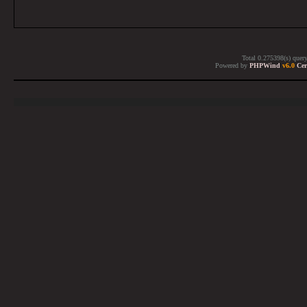
Total 0.275398(s) quer
Powered by
PHPWind
v6.0
Cer