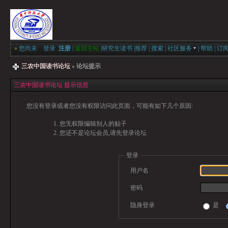
»
您尚未
登录
注册
|
返回主站
|
研究生读书
|
推荐
|
搜索
|
社区服务
|
帮助
|
订
三农中国读书论坛
» 论坛提示
三农中国读书论坛 提示信息
您没有登录或者您没有权限访问此页面，可能有如下几个原因:
您无权限编辑别人的贴子
您还不是论坛会员,请先登录论坛
登录
用户名
密码
隐身登录
是