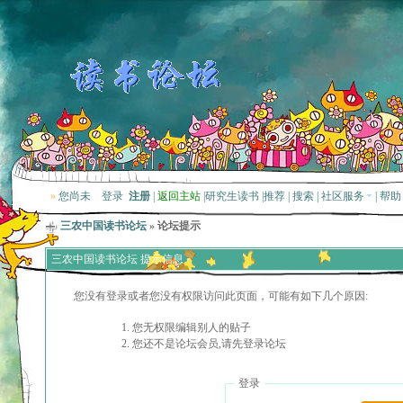
»
您尚未
登录
注册
|
返回主站
|
研究生读书
|
推荐
|
搜索
|
社区服务
|
帮助
三农中国读书论坛
» 论坛提示
三农中国读书论坛 提示信息
您没有登录或者您没有权限访问此页面，可能有如下几个原因:
您无权限编辑别人的贴子
您还不是论坛会员,请先登录论坛
登录