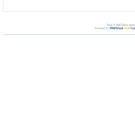
Total 0.268756(s) quer
Powered by
PHPWind
v6.0
Cer