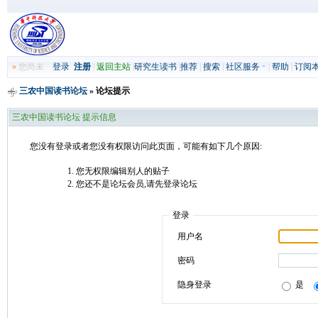
»
您尚未
登录
注册
|
返回主站
|
研究生读书
|
推荐
|
搜索
|
社区服务
|
帮助
|
订阅
三农中国读书论坛
» 论坛提示
三农中国读书论坛 提示信息
您没有登录或者您没有权限访问此页面，可能有如下几个原因:
您无权限编辑别人的贴子
您还不是论坛会员,请先登录论坛
登录
用户名
密码
隐身登录
是