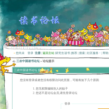
»
您尚未
登录
注册
|
返回主站
|
研究生读书
|
推荐
|
搜索
|
社区服务
|
帮助
三农中国读书论坛
» 论坛提示
三农中国读书论坛 提示信息
您没有登录或者您没有权限访问此页面，可能有如下几个原因:
您无权限编辑别人的贴子
您还不是论坛会员,请先登录论坛
登录