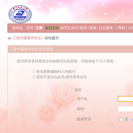
»
您尚未
登录
注册
|
返回主站
|
研究生读书
|
推荐
|
搜索
|
社区服务
|
帮助
|
订
三农中国读书论坛
» 论坛提示
三农中国读书论坛 提示信息
您没有登录或者您没有权限访问此页面，可能有如下几个原因:
您无权限编辑别人的贴子
您还不是论坛会员,请先登录论坛
登录
用户名
密码
隐身登录
是