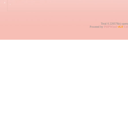
Total 0.220578(s) quer
Powered by
PHPWind
v6.0
Cer