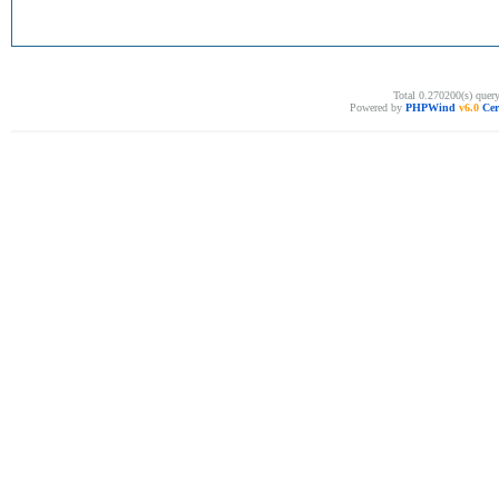
Total 0.270200(s) quer
Powered by
PHPWind
v6.0
Cer