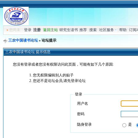
»
您尚未
登录
注册
|
返回主站
|
研究生读书
|
推荐
|
搜索
|
社区服务
|
帮助
|
订阅
三农中国读书论坛
» 论坛提示
三农中国读书论坛 提示信息
您没有登录或者您没有权限访问此页面，可能有如下几个原因:
您无权限编辑别人的贴子
您还不是论坛会员,请先登录论坛
登录
用户名
密码
隐身登录
是